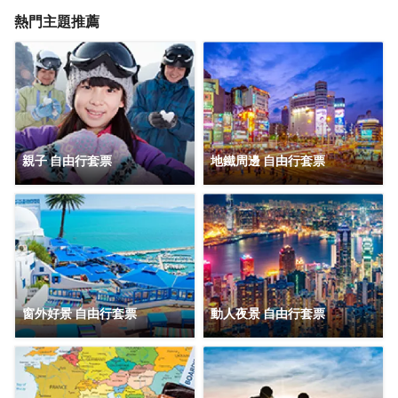
及4500平方米的靜謐SPA和康體中心讓您體驗難忘的奢華之
旅。現代的設計風格、卓越的品質、齊全的會議設施及獨具
熱門主題推薦
的餐飲特色，爲您的長沙之旅帶來尊崇之享。
親子
自由行套票
地鐵周邊
自由行套票
窗外好景
自由行套票
動人夜景
自由行套票