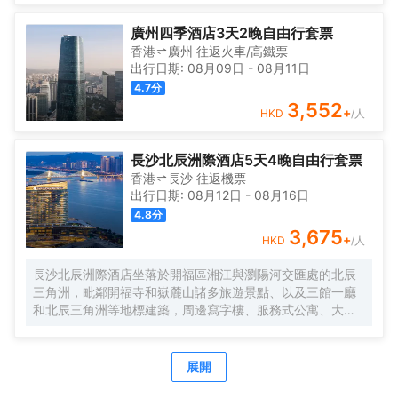
廣州四季酒店3天2晚自由行套票
香港
廣州
往返
火車/高鐵票
出行日期:
08月09日
-
08月11日
4.7
分
3,552
+
HKD
/人
長沙北辰洲際酒店5天4晚自由行套票
香港
長沙
往返
機票
出行日期:
08月12日
-
08月16日
4.8
分
3,675
+
HKD
/人
長沙北辰洲際酒店坐落於開福區湘江與瀏陽河交匯處的北辰
三角洲，毗鄰開福寺和嶽麓山諸多旅遊景點、以及三館一廳
和北辰三角洲等地標建築，周邊寫字樓、服務式公寓、大型
購物中心、影劇院及各式餐飲娛樂場所一應俱全，能夠充分
滿足您的多重需求。
酒店擁有三百餘間豪華客房、2個無柱式宴會廳、7個不同風
展開
情的餐廳。位於酒店27樓的SKY27酒廊帶來的炫酷DJ表演以