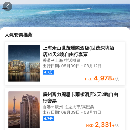
人氣套票推薦
上海佘山世茂洲際酒店(世茂深坑酒
店)4天3晚自由行套票
香港
上海
往返
機票
出行日期:
08月09日
-
08月12日
4.7
分
4,978
+
HKD
/人
廣州富力麗思卡爾頓酒店3天2晚自由
行套票
香港
廣州
往返
火車/高鐵票
出行日期:
08月09日
-
08月11日
4.7
分
2,331
+
HKD
/人