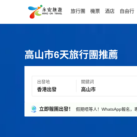
旅行團
機票
酒店
自由行
高山市6天旅行團推薦
出發地
關鍵詞
立即報團出發！
假期唔等人！WhatsApp報名