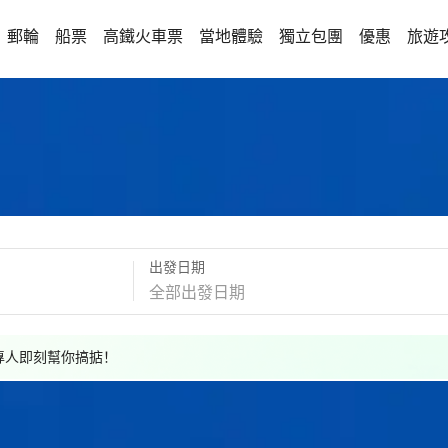
郵輪
船票
高鐵火車票
當地體驗
獨立包團
優惠
旅遊
出發日期
，專人即刻幫你搞掂！