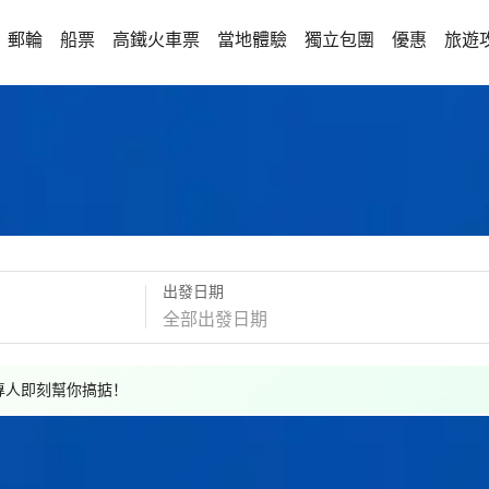
郵輪
船票
高鐵火車票
當地體驗
獨立包團
優惠
旅遊
出發日期
，專人即刻幫你搞掂！