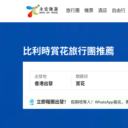
旅行團
機票
酒店
自由行
比利時賞花旅行團推薦
出發地
關鍵詞
立即報團出發！
假期唔等人！WhatsApp報名