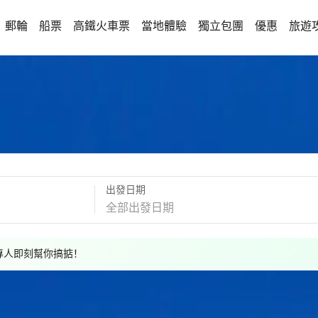
郵輪
船票
高鐵火車票
當地體驗
獨立包團
優惠
旅遊
出發日期
，專人即刻幫你搞掂！