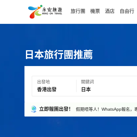
旅行團
機票
酒店
自由行
日本旅行團推薦
出發地
關鍵詞
立即報團出發！
假期唔等人！WhatsApp報名