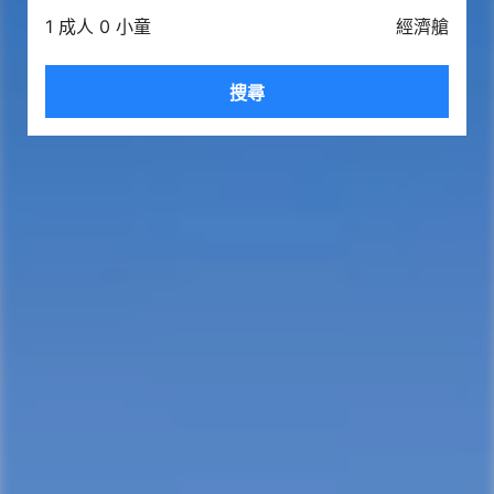
1 成人 0 小童
經濟艙
搜尋