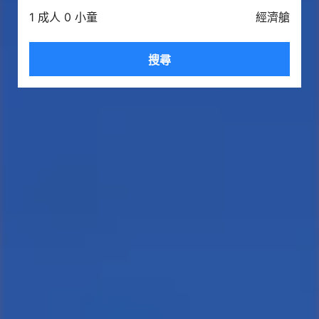
1 成人 0 小童
經濟艙
搜尋