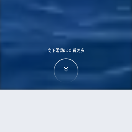
向下滑動以查看更多
首頁
機票
阿德萊德到悉尼的機票
搜尋由阿德萊德飛往悉尼的廉價航班，單程票價低
至HKD633