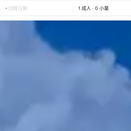
-
回程日期
1 成人 · 0 小童