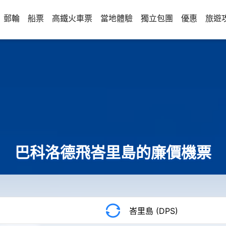
郵輪
船票
高鐵火車票
當地體驗
獨立包團
優惠
旅遊
巴科洛德飛峇里島的廉價機票