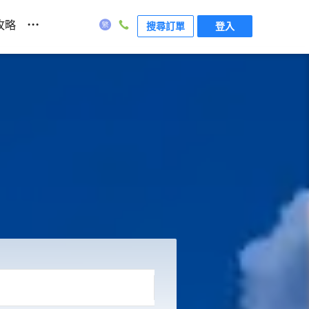
...
攻略
搜尋訂單
登入