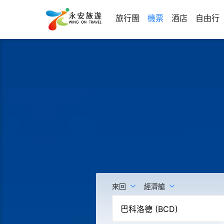
旅行團
機票
酒店
自由行
來回
經濟艙