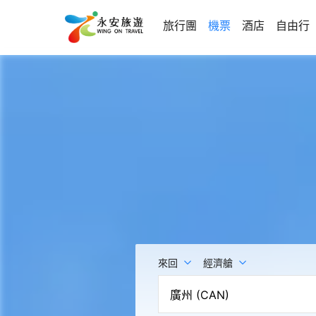
旅行團
機票
酒店
自由行
來回
經濟艙