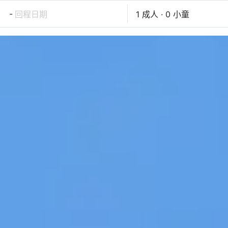
-
回程日期
1 成人 · 0 小童