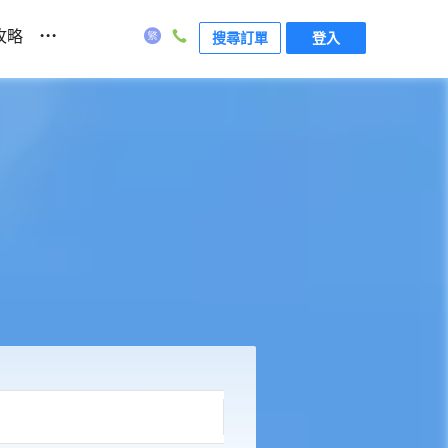
...
攻略
搜尋訂單
登入