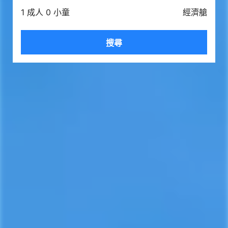
1 成人 0 小童
經濟艙
搜尋