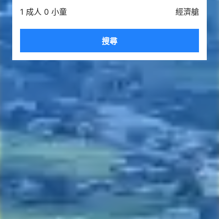
1 成人 0 小童
經濟艙
搜尋