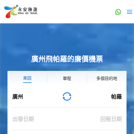
廣州飛帕羅的廉價機票
來回
單程
多個目的地
廣州
帕羅
出發日期
回程日期