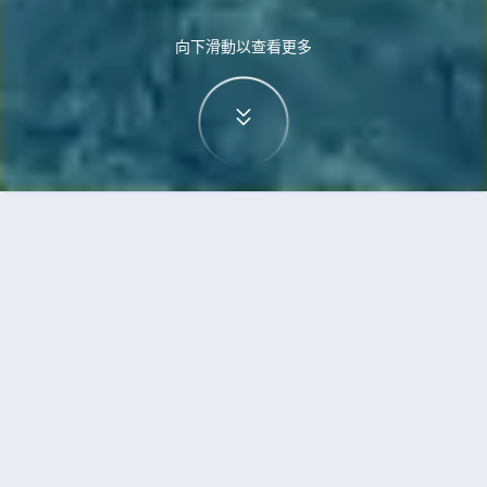
向下滑動以查看更多
首頁
機票
廣州到帕羅的機票
搜尋由廣州飛往帕羅的廉價航班
單程
來回
CAN
PBH
3h5min
13:00
14:00
直飛
檢查價格