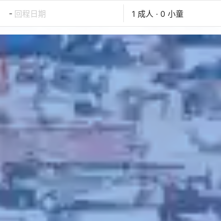
-
回程日期
1 成人 · 0 小童