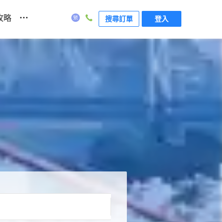
...
攻略
搜尋訂單
登入