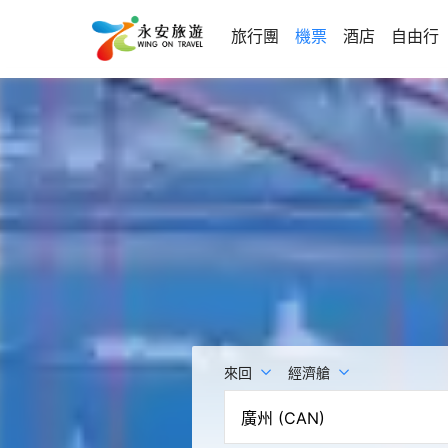
旅行團
機票
酒店
自由行
來回
經濟艙