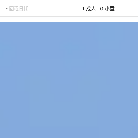
-
回程日期
1 成人 · 0 小童