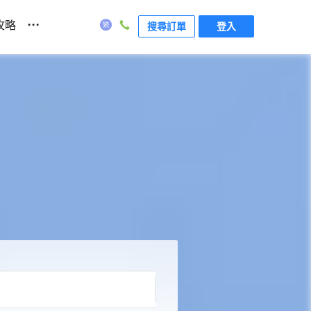
...
攻略
搜尋訂單
登入