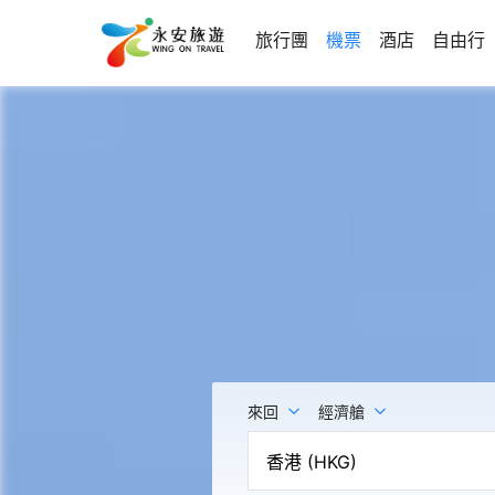
旅行團
機票
酒店
自由行
來回
經濟艙