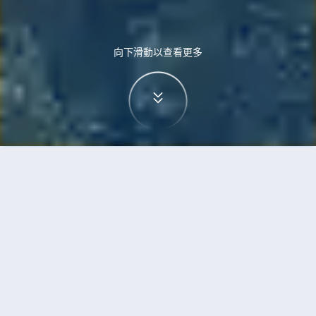
向下滑動以查看更多
首頁
機票
首爾到米子的機票
搜尋由首爾飛往米子的廉價航班，單程票價低至
HKD359
單程
來回