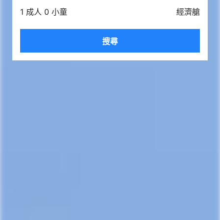
1 成人 0 小童
經濟艙
搜尋