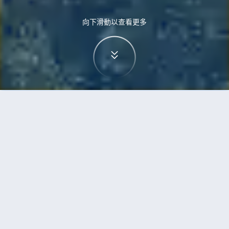
向下滑動以查看更多
首頁
機票
巴黎到米子的機票
搜尋由巴黎飛往米子的廉價航班
單程
來回
PAR
YGJ
3h5min
13:00
14:00
直飛
檢查價格