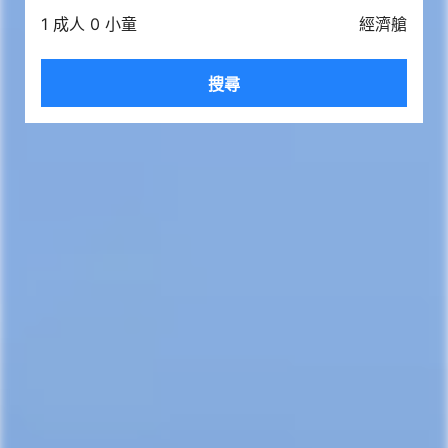
1 成人 0 小童
經濟艙
搜尋