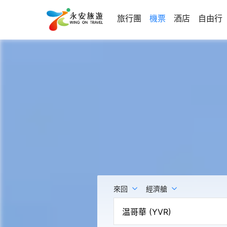
旅行團
機票
酒店
自由行
來回
經濟艙