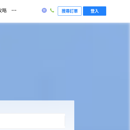
...
攻略
搜尋訂單
登入