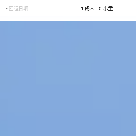
-
回程日期
1 成人 · 0 小童