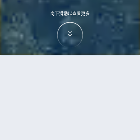
向下滑動以查看更多
首頁
機票
海口到米子的機票
搜尋由海口飛往米子的廉價航班
單程
來回
HAK
YGJ
3h5min
13:00
14:00
直飛
檢查價格