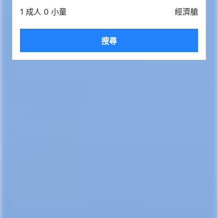
1 成人 0 小童
經濟艙
搜尋