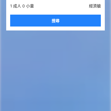
1 成人 0 小童
經濟艙
搜尋