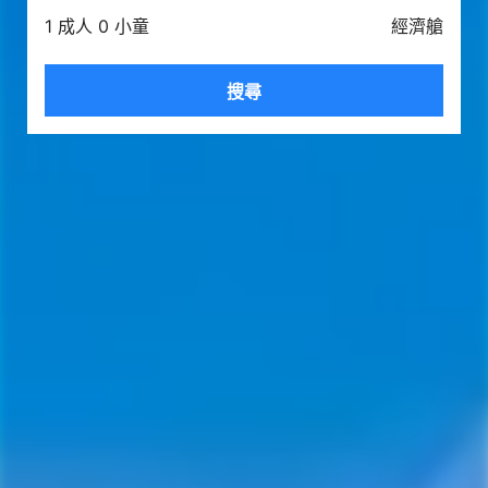
1 成人 0 小童
經濟艙
搜尋