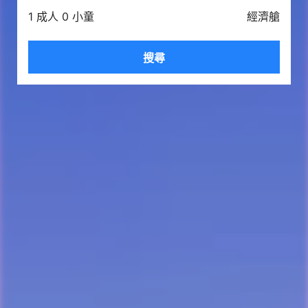
1 成人 0 小童
經濟艙
搜尋