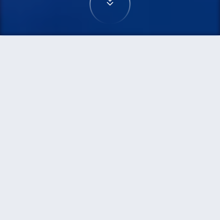
首頁
機票
馬德里到胡志明市的機票
搜尋由馬德里飛往胡志明市的廉價航班，單程票價
低至HKD3,242
單程
來回
MAD
SGN
15h25min
HKD3,242
11:05
23:15
轉機
搜尋
馬德里 - 胡志明市 | 10月25日 | 四川
航空