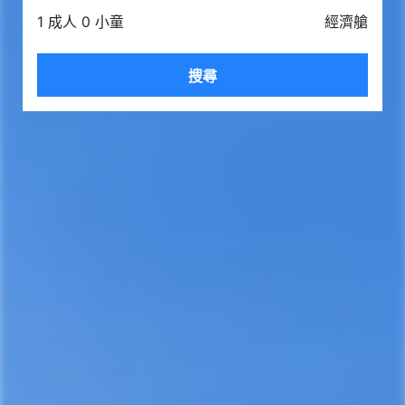
1 成人 0 小童
經濟艙
搜尋