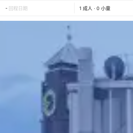
-
回程日期
1 成人 · 0 小童