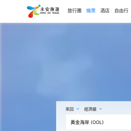
旅行團
機票
酒店
自由行
來回
經濟艙