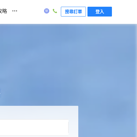
...
攻略
搜尋訂單
登入
票