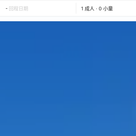
-
回程日期
1 成人 · 0 小童