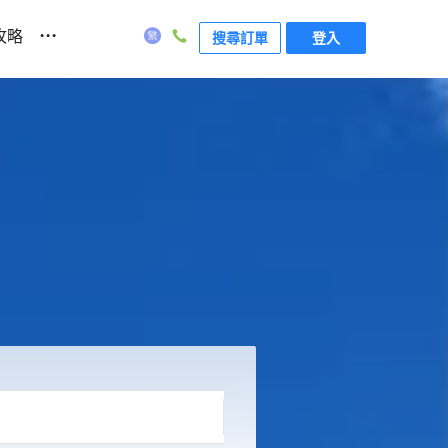
...
攻略
搜尋訂單
登入