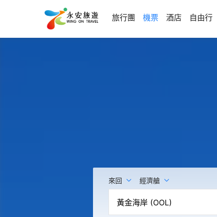
旅行團
機票
酒店
自由行
來回
經濟艙