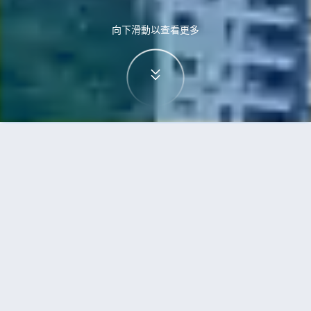
向下滑動以查看更多
首頁
機票
波爾圖到三亞的機票
搜尋由波爾圖飛往三亞的廉價航班
單程
來回
OPO
SYX
3h5min
13:00
14:00
直飛
檢查價格