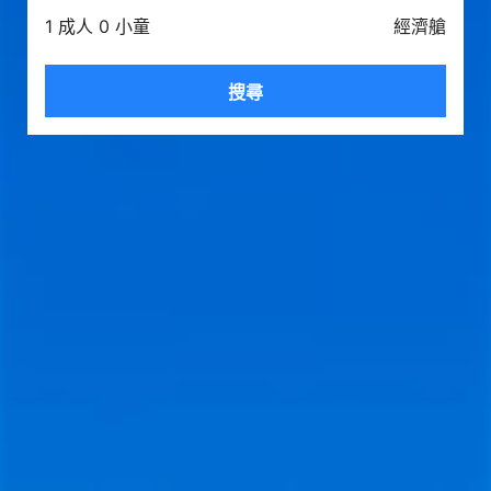
1 成人 0 小童
經濟艙
搜尋