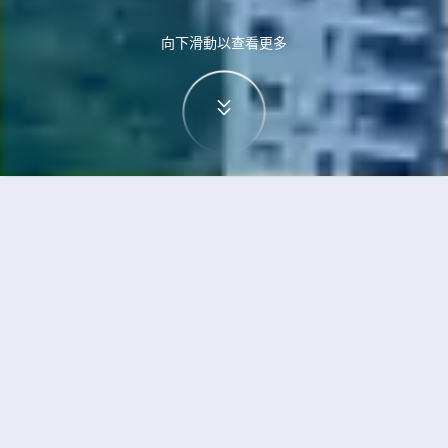
向下滑動以查看更多
首頁
機票
大阪到三亞的機票
搜尋由大阪飛往三亞的廉價航班
單程
來回
OSA
SYX
3h5min
13:00
14:00
直飛
檢查價格