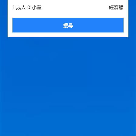
1 成人 0 小童
經濟艙
搜尋