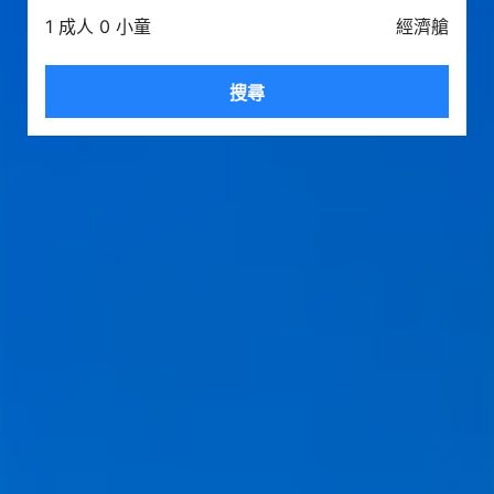
1 成人 0 小童
經濟艙
搜尋