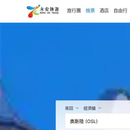
旅行團
機票
酒店
自由行
來回
經濟艙