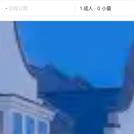
-
回程日期
1 成人 · 0 小童