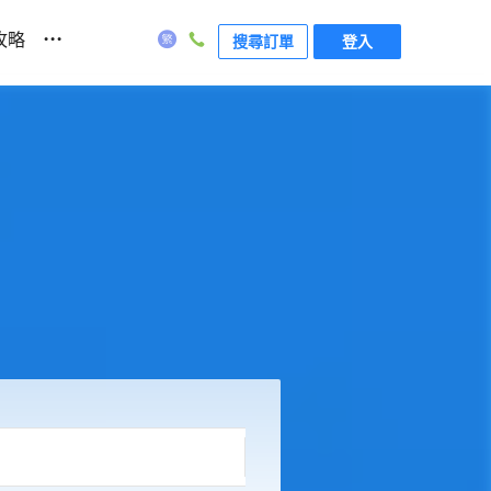
...
攻略
搜尋訂單
登入