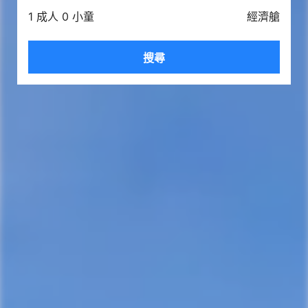
1 成人 0 小童
經濟艙
搜尋