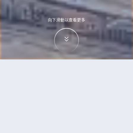
向下滑動以查看更多
首頁
機票
奧斯陸到加德滿都的機票
搜尋由奧斯陸飛往加德滿都的廉價航班
單程
來回
OSL
KTM
3h5min