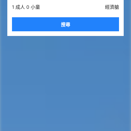
1 成人 0 小童
經濟艙
搜尋