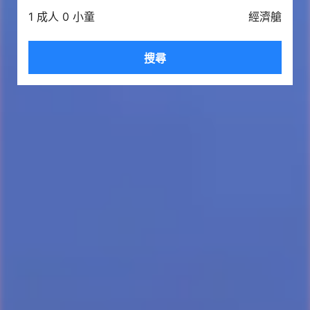
1 成人 0 小童
經濟艙
搜尋