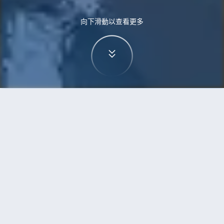
向下滑動以查看更多
首頁
機票
奧斯陸到金奈的機票
搜尋由奧斯陸飛往金奈的廉價航班
單程
來回
OSL
MAA
3h5min
13:00
14:00
直飛
檢查價格