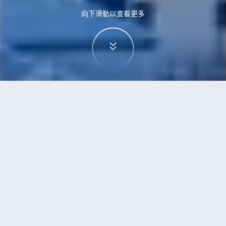
向下滑動以查看更多
首頁
機票
奧斯陸到雷克雅未克的機票
搜尋由奧斯陸飛往雷克雅未克的廉價航班，單程票
價低至HKD538
單程
來回
OSL
KEF
2h50min
HKD538
07:00
07:50
直飛