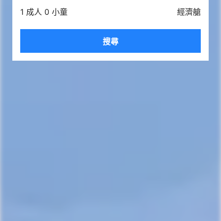
1 成人 0 小童
經濟艙
搜尋