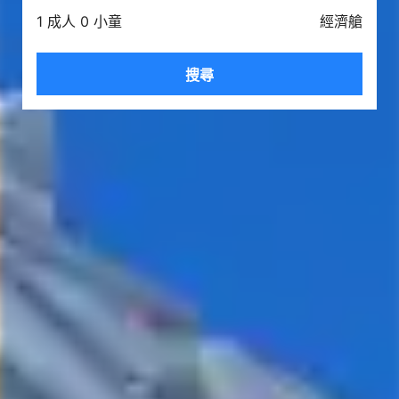
1 成人 0 小童
經濟艙
搜尋