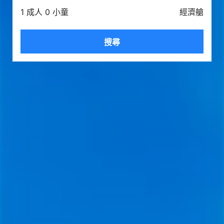
1 成人 0 小童
經濟艙
搜尋