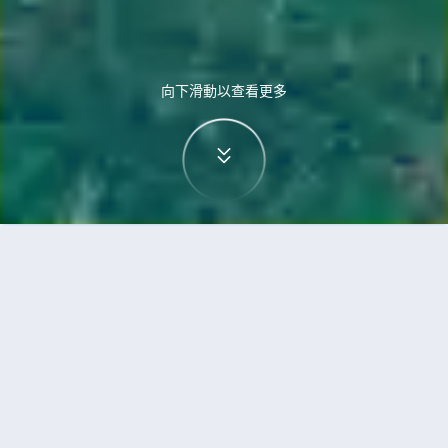
向下滑動以查看更多
首頁
機票
雷克雅未克到巴科洛德的機票
搜尋由雷克雅未克飛往巴科洛德的廉價航班
單程
來回