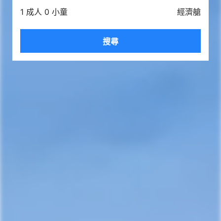
1 成人 0 小童
經濟艙
搜尋