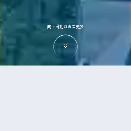
向下滑動以查看更多
首頁
機票
雷克雅未克到富國島的機票
搜尋由雷克雅未克飛往富國島的廉價航班
單程
來回