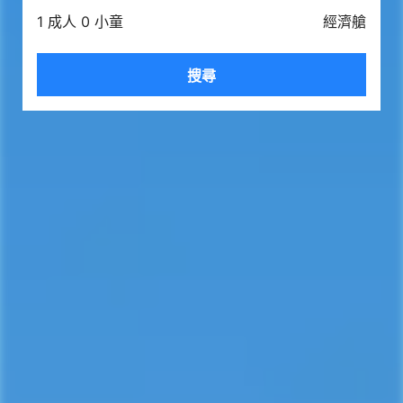
1 成人 0 小童
經濟艙
搜尋