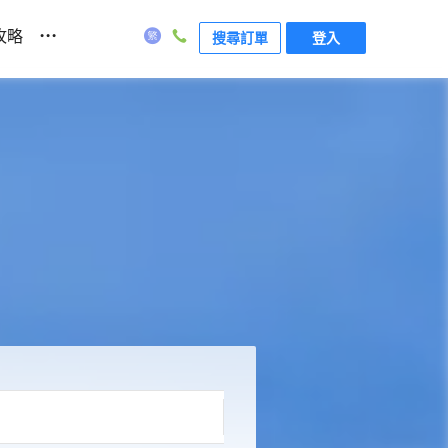
...
攻略
搜尋訂單
登入