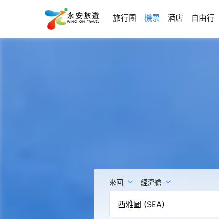
旅行團
機票
酒店
自由行
來回
經濟艙