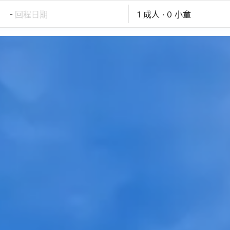
-
回程日期
1 成人 · 0 小童