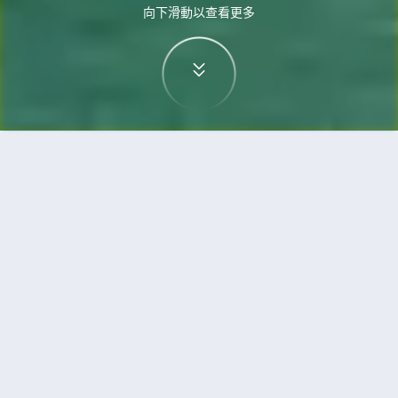
向下滑動以查看更多
首頁
機票
西雅圖到峴港的機票
搜尋由西雅圖飛往峴港的廉價航班，單程票價低至
HKD2,920
單程
來回
SEA
DAD
20h6min
HKD2,920
16:15
21:05
轉機