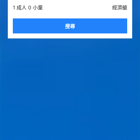
1 成人 0 小童
經濟艙
搜尋