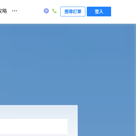
...
攻略
搜尋訂單
登入