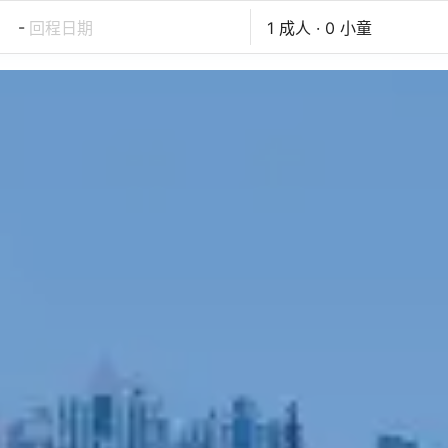
-
回程日期
1 成人 · 0 小童