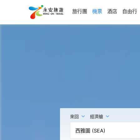
旅行團
機票
酒店
自由行
來回
經濟艙