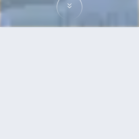
首頁
機票
首爾到日內瓦的機票
搜尋由首爾飛往日內瓦的廉價航班，單程票價低至
HKD1,848
單程
來回
ICN
GVA
13h5min
HKD1,848
13:05
07:40
轉機
搜尋
首爾 - 日內瓦 | 10月14日 | 中國國際航
空