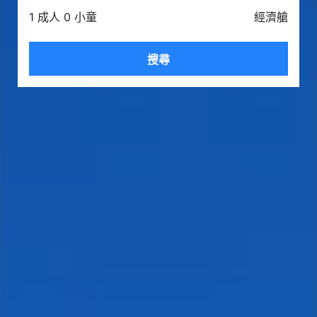
1 成人 0 小童
經濟艙
搜尋