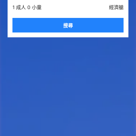
1 成人 0 小童
經濟艙
搜尋