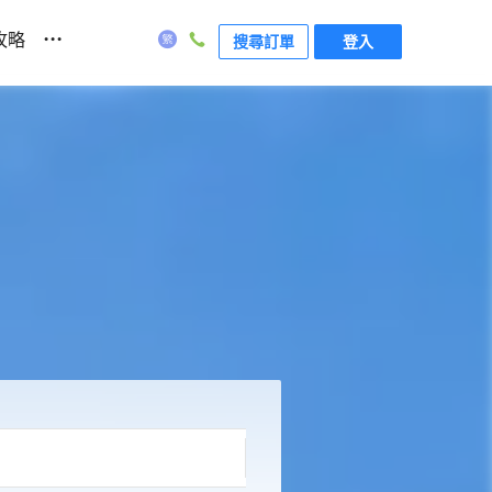
...
攻略
搜尋訂單
登入