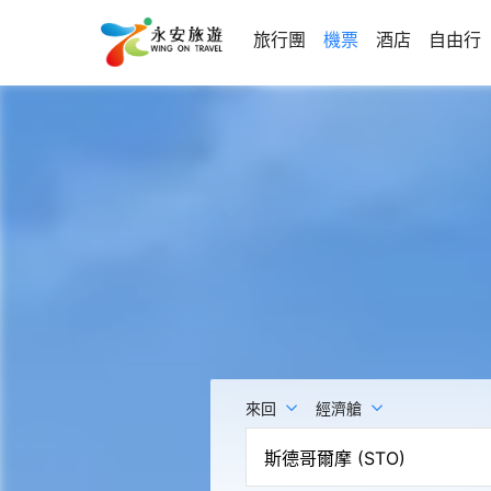
旅行團
機票
酒店
自由行
來回
經濟艙