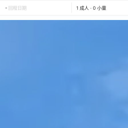
-
回程日期
1 成人 · 0 小童