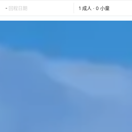
-
回程日期
1 成人 · 0 小童