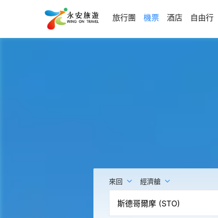
旅行團
機票
酒店
自由行
來回
經濟艙