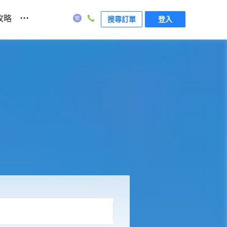
...
攻略
搜尋訂單
登入