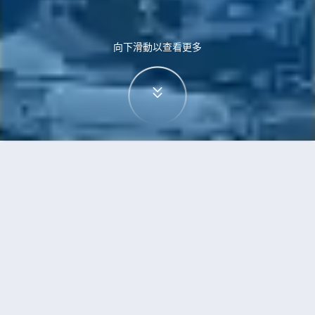
向下滑動以查看更多
首頁
機票
斯德哥爾摩到高鬆的機票
搜尋由斯德哥爾摩飛往高鬆的廉價航班
單程
來回
STO
TAK
3h5min