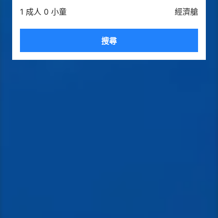
1 成人 0 小童
經濟艙
搜尋