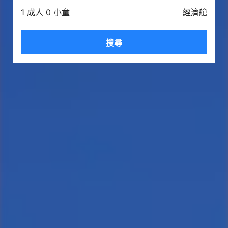
1 成人 0 小童
經濟艙
搜尋