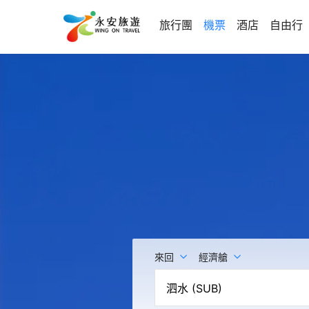
旅行團
機票
酒店
自由行
來回
經濟艙