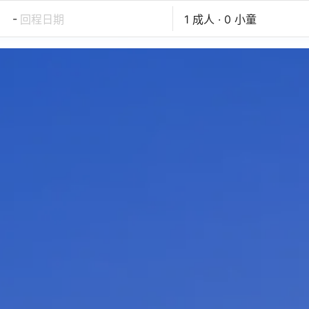
-
回程日期
1 成人 · 0 小童