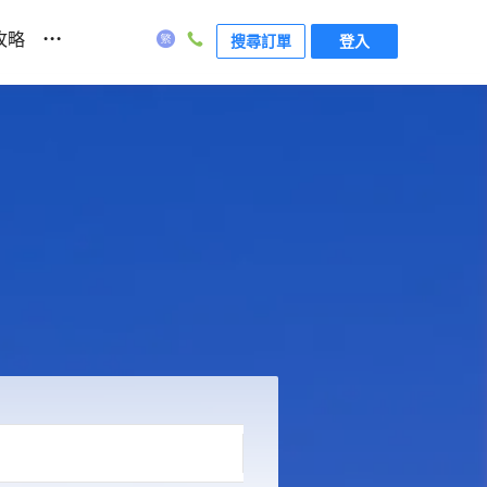
...
攻略
搜尋訂單
登入