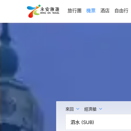
旅行團
機票
酒店
自由行
來回
經濟艙