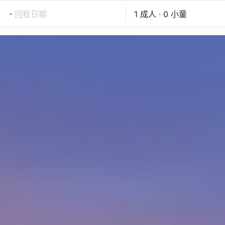
-
回程日期
1 成人 · 0 小童