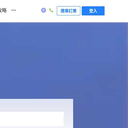
...
攻略
搜尋訂單
登入