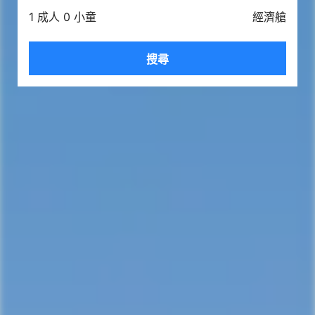
1 成人 0 小童
經濟艙
搜尋