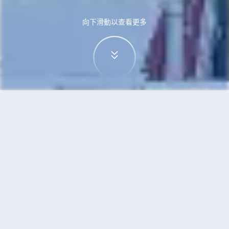
向下滑動以查看更多
首頁
機票
悉尼到泉州的機票
搜尋由悉尼飛往泉州的廉價航班
單程
來回
SYD
JJN
3h5min
13:00
14:00
直飛
檢查價格