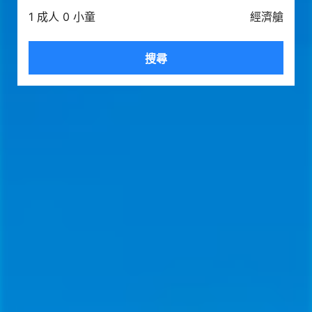
1 成人 0 小童
經濟艙
搜尋