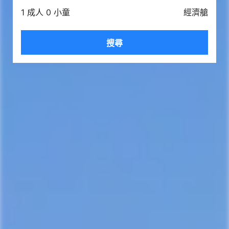
1 成人 0 小童
經濟艙
搜尋