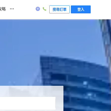
...
攻略
搜尋訂單
登入