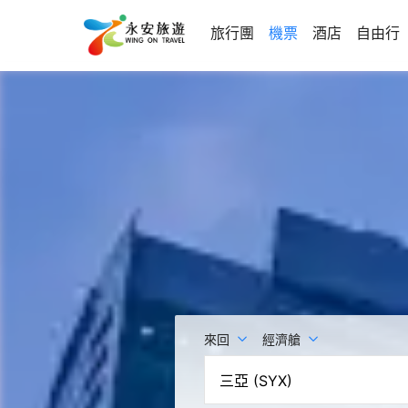
旅行團
機票
酒店
自由行
來回
經濟艙