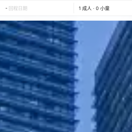
-
回程日期
1 成人 · 0 小童