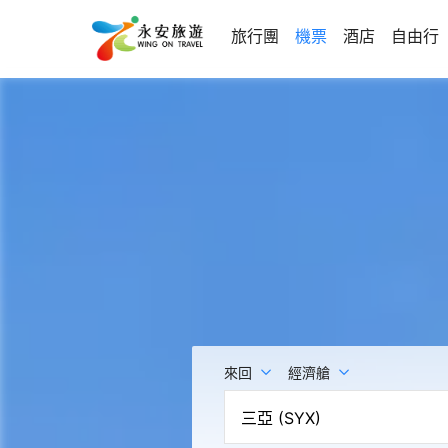
旅行團
機票
酒店
自由行
來回
經濟艙