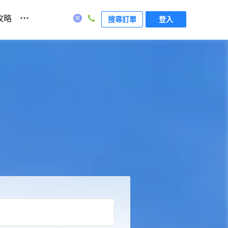
...
攻略
搜尋訂單
登入