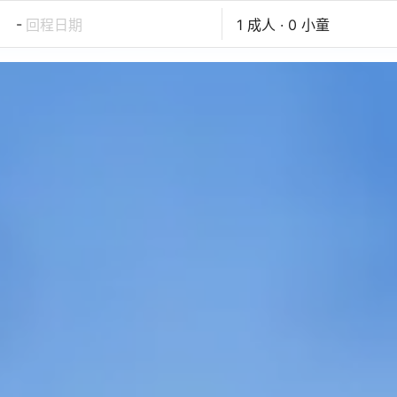
-
回程日期
1 成人 · 0 小童